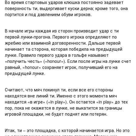
Во время стартовых ударов клюшка постоянно задевает
поверхность ти, выдергивает куски дерна; кроме того, она
портится и под давлением обуви игроков.
В начале игры каждая из сторон производит удар с ти
первой лунки-прогона. Первого игрока определяют по
жребию или взаимной договоренности. Дальше первой
начинает та сторона, которая победила на предыдущей
лунке. Правило первого удара в гольфе называют
«получить честь» («honour»). Если после игры на лунке счет
равный, «honour» сохраняет игрок, получивший его на
предыдущей лунке.
Считают, что мяч покинул ти, если все его стороны
находятся вне линий ти. Именно с этого момента мяч
находится «в игре» («in play»). Он остается «in play» до тех
пор, пока не окажется в лунке, не выкатится за границы
игровой площадки, не будет поднят или потерян.
Итак, ти – это площадка, с которой начинается игра. Но это