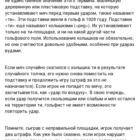
не единственное значение этого термина. Маленькую
деревянную или пластиковую подставку, на которую
устанавливают мяч перед первым ударом, также называют
«ти». Эти подставки ввели в гольф в 1928 году. Подставки
«ти» ещё называют колышками («peg»). Их устанавливают
только на ти-площадке, и ни на какой другой части
гольфового поля. Использование колышков не обязательно,
но они считаются довольно удобными, особенно при ударах
вудами.
Если мяч случайно скатился с колышка-ти в результате
случайного толчка, его нужно снова поместить на
подставку и продолжить игру (штраф за это не
назначается). Если игрок не попадёт по мячу, это
засчитывается, как «удар по воздуху». В свою очередь,
если удар получится скользящим или слабым и мяч остался
на территории ти, гольфист не имеет возможности
повторить удар.
Помните, сыграв с неправильной площадки, игрок получает
два штрафа. Как уже было сказано, если игрок нарушит