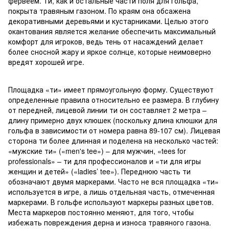
фервеем. Ти, как и остальные части поля для гольфа,
покрыта травяным газоном. По краям она обсажена
декоративными деревьями и кустарниками. Целью этого
окантования является желание обеспечить максимальный
комфорт для игроков, ведь тень от насаждений делает
более сносной жару и яркое солнце, которые неимоверно
вредят хорошей игре.
Площадка «ти» имеет прямоугольную форму. Существуют
определенные правила относительно ее размера. В глубину
от передней, лицевой линии ти он составляет 2 метра –
длину примерно двух клюшек (поскольку длина клюшки для
гольфа в зависимости от номера равна 89-107 см). Лицевая
сторона ти более длинная и поделена на несколько частей:
«мужские ти» («men's tee») – для мужчин, «tees for
professionals» – ти для профессионалов и «ти для игры
женщин и детей» («ladies’ tee»). Переднюю часть ти
обозначают двумя маркерами. Часто не вся площадка «ти»
используется в игре, а лишь отдельная часть, отмеченная
маркерами. В гольфе используют маркеры разных цветов.
Места маркеров постоянно меняют, для того, чтобы
избежать повреждения дерна и износа травяного газона.