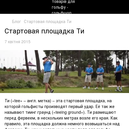
Блог
Стартовая площадка Ти
Стартовая площадка Ти
7 квітня 2015
Ти («tee» – англ. метка) – эта стартовая площадка, на
которой гольфисты производят первый удар. Её так же
называют тиинг граунд («teeing ground»). Ти размещают
перед фервеем, в нескольких метрах возле его края. Как
правило, эта площадка должна немного возвышаться над