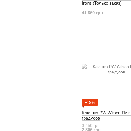
Irons (Только заказ)
41 860 грн
−19%
Клюшка PW Wilson Питч
градусов
3 450 грн
2 806 грн