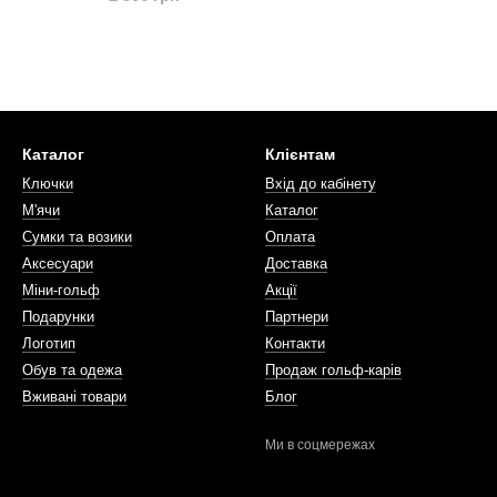
Каталог
Клієнтам
Ключки
Вхід до кабінету
М'ячи
Каталог
Сумки та возики
Оплата
Аксесуари
Доставка
Міни-гольф
Акції
Подарунки
Партнери
Логотип
Контакти
Обув та одежа
Продаж гольф-карів
Вживані товари
Блог
Ми в соцмережах