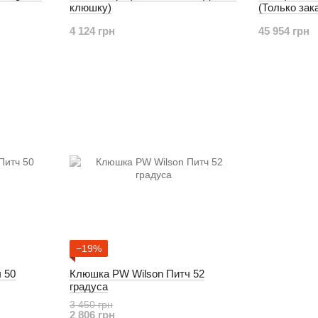
клюшку)
(Только зак
4 124 грн
45 954 грн
−19%
 50
Клюшка PW Wilson Питч 52
градуса
3 450 грн
2 806 грн