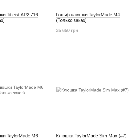
и Titleist AP2 716
Гольф клюшки TaylorMade M4
аз)
(Только заказ)
35 650 грн
ки TaylorMade M6
Клюшка TaylorMade Sim Max (#7)