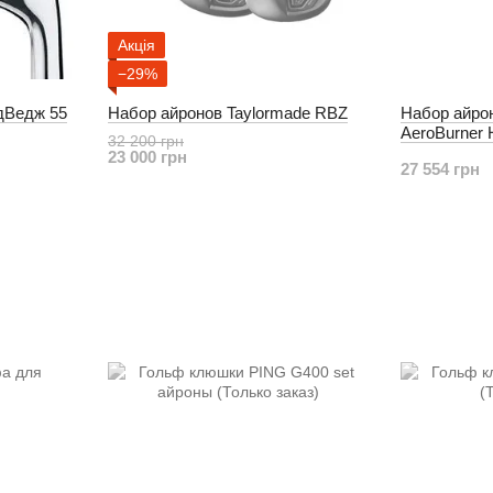
Акція
−29%
дВедж 55
Набор айронов Taylormade RBZ
Набор айро
AeroBurner 
32 200 грн
23 000 грн
27 554 грн