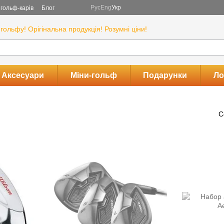
Рус
Eng
Укр
гольф-карів
Блог
гольфу! Орігінальна продукція! Розумні ціни!
Аксесуари
Міни-гольф
Подарунки
Ло
С