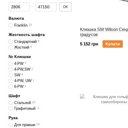
Від Ціна, грн
До Ціна, грн
ОК
Валюта
Franklin
14
Клюшка SW Wilson Сен
градусов
Жесткость шафта
Стандартний
9
5 152 грн
Купити
Жосткий
5
№ Клюшки
4-PW
7
4-PW,SW
1
SW
4
4-PW, UW
1
6-PW
1
Шафт
Стальной
13
Графитовый
1
Рука
Для правши
14