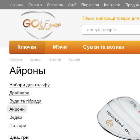
Перейти до основного контенту
Каталог
Оплата
Доставка
Акції
Партнери
Контакти
Продаж 
Тільки найкращі товари для 
Ключки
М'ячи
Сумки та возики
Головна
Каталог
Ключки
Айрони
Айроны
Набори для гольфу
Драйвери
Вуди та гібриди
Айрони
Вєджи
Паттери
Ціна, грн