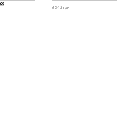
аз)
9 246 грн