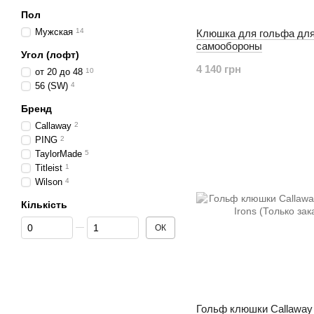
Пол
Мужская
14
Клюшка для гольфа дл
самообороны
Угол (лофт)
4 140 грн
от 20 до 48
10
56 (SW)
4
Бренд
Callaway
2
PING
2
TaylorMade
5
Titleist
1
Wilson
4
Кількість
Від Кількість
До Кількість
ОК
Гольф клюшки Callaway