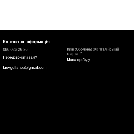
Контактна інформація
096 026-26-26
Київ (Оболонь) Жк "Італійський
квартал"
Передзвонити вам?
Мапа проїзду
kievgolfshop@gmail.com