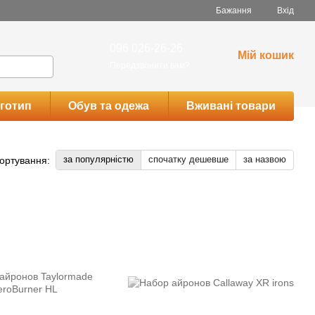
Бажання
Вхід
096 026-26-26
Мій кошик
Передзвонити вам?
готип
Обув та одежа
Вживані товари
за популярністю
спочатку дешевше
за назвою
ортування: