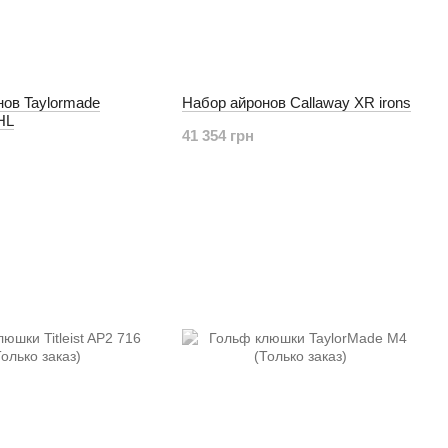
нов Taylormade
Набор айронов Callaway XR irons
HL
41 354 грн