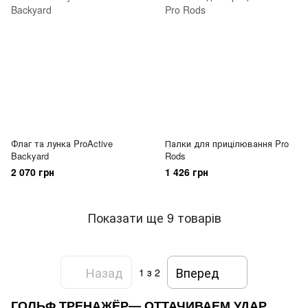
Флаг та лунка ProActive
Палки для прицілювання Pro
Backyard
Rods
2 070 грн
1 426 грн
Показати ще 9 товарів
Назад
Вперед
1
з 2
ГОЛЬФ ТРЕНАЖЁР— ОТТАЧИВАЕМ УДАР