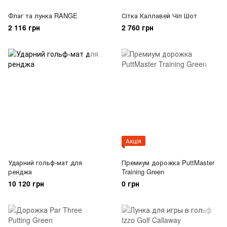
Флаг та лунка RANGE
Сітка Каллавей Чіп Шот
2 116 грн
2 760 грн
Акція
Ударний гольф-мат для
Премиум дорожка PuttMaster
ренджа
Training Green
10 120 грн
0 грн