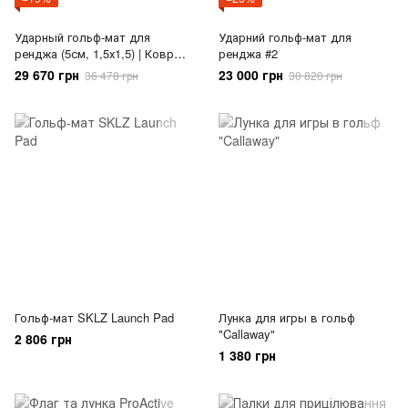
Ударный гольф-мат для
Ударний гольф-мат для
ренджа (5см, 1,5х1,5) | Коврик
ренджа #2
для гольф тренировок
29 670 грн
23 000 грн
36 478 грн
30 820 грн
Гольф-мат SKLZ Launch Pad
Лунка для игры в гольф
"Callaway"
2 806 грн
1 380 грн