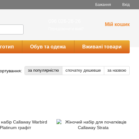
Бажання
Вхід
096 026-26-26
Мій кошик
Передзвонити вам?
готип
Обув та одежа
Вживані товари
за популярністю
спочатку дешевше
за назвою
ортування: