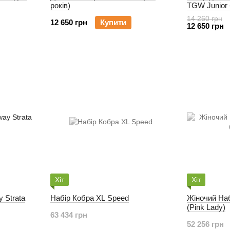
років)
TGW Junior
14 260 грн
12 650 грн
Купити
12 650 грн
Хіт
Хіт
 Strata
Набір Кобра XL Speed
Жіночий На
(Pink Lady)
63 434 грн
52 256 грн