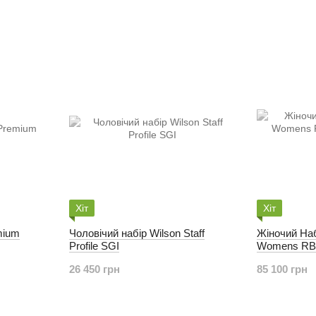
Хіт
Хіт
mium
Чоловічий набір Wilson Staff
Жіночий Наб
Profile SGI
Womens RBZ
ключки
26 450 грн
85 100 грн