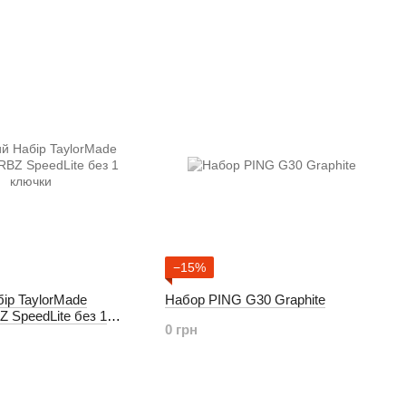
−15%
ір TaylorMade
Набор PING G30 Graphite
 SpeedLite без 1
0 грн