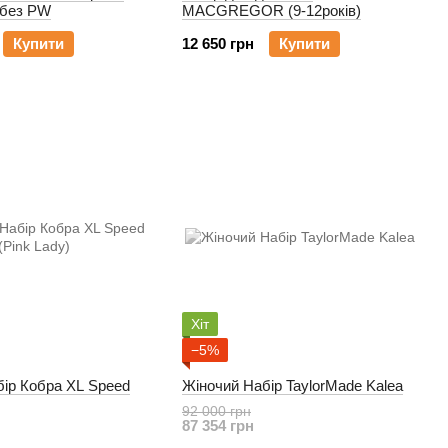
 без PW
MACGREGOR (9-12років)
Купити
12 650 грн
Купити
Хіт
−5%
бір Кобра XL Speed
Жіночий Набір TaylorMade Kalea
92 000 грн
87 354 грн