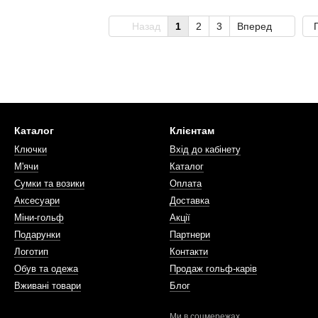
Назад
1
2
3
Вперед
Каталог
Клієнтам
Ключки
Вхід до кабінету
М'ячи
Каталог
Сумки та возики
Оплата
Аксесуари
Доставка
Міни-гольф
Акції
Подарунки
Партнери
Логотип
Контакти
Обув та одежа
Продаж гольф-карів
Вживані товари
Блог
Ми в соцмережах