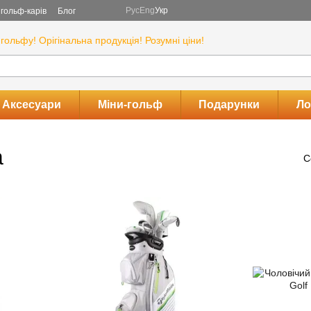
Рус
Eng
Укр
гольф-карів
Блог
гольфу! Орігінальна продукція! Розумні ціни!
Аксесуари
Міни-гольф
Подарунки
Ло
а
С