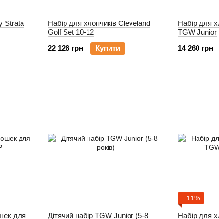
 Strata
Набір для хлопчиків Cleveland
Набір для х
Golf Set 10-12
TGW Junior
22 126 грн
Купити
14 260 грн
−11%
шек для
Дітячий набір TGW Junior (5-8
Набір для х