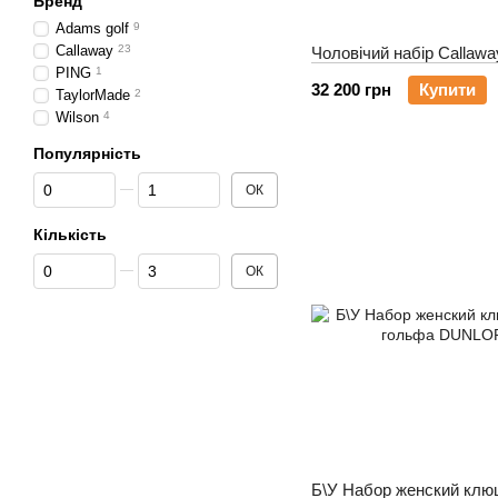
Бренд
Adams golf
9
Callaway
23
Чоловічий набір Callaway
PING
1
32 200 грн
Купити
TaylorMade
2
Wilson
4
Популярність
Від Популярність
До Популярність
ОК
Кількість
Від Кількість
До Кількість
ОК
Б\У Набор женский клю