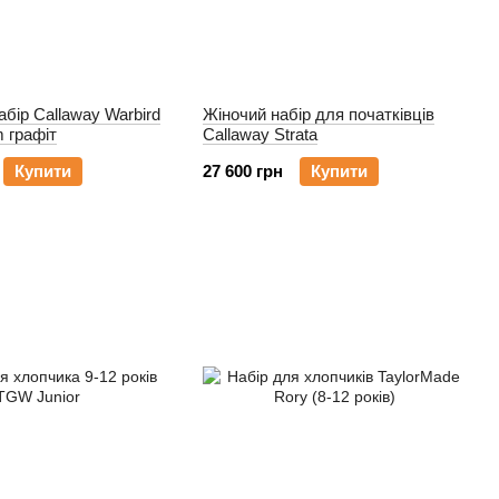
абір Callaway Warbird
Жіночий набір для початківців
m графіт
Callaway Strata
Купити
27 600 грн
Купити