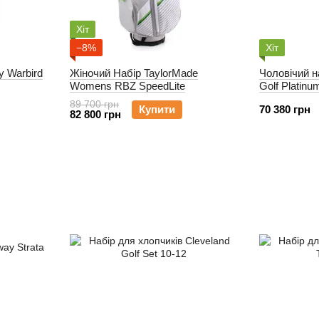
Хіт
−8%
Хіт
y Warbird
Жіночий Набір TaylorMade
Чоловічий н
Womens RBZ SpeedLite
Golf Platinu
89 700 грн
Купити
70 380 грн
82 800 грн