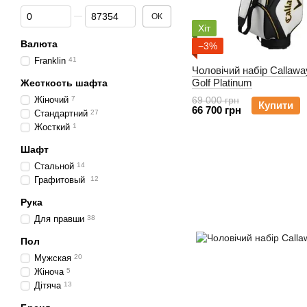
Від Ціна, грн
До Ціна, грн
ОК
Хіт
Валюта
−3%
Franklin
41
Чоловічий набір Callawa
Golf Platinum
Жесткость шафта
Жіночий
7
69 000 грн
Купити
66 700 грн
Стандартний
27
Жосткий
1
Шафт
Стальной
14
Графитовый
12
Рука
Для правши
38
Пол
Мужская
20
Жіноча
5
Дітяча
13