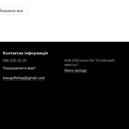
Показати все
Контактна інформація
096 026-26-26
Київ (Оболонь) Жк "Італійський
квартал"
Передзвонити вам?
Мапа проїзду
kievgolfshop@gmail.com