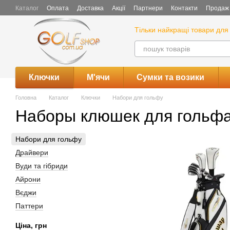
Перейти до основного контенту
Каталог
Оплата
Доставка
Акції
Партнери
Контакти
Продаж 
Тільки найкращі товари для 
Ключки
М'ячи
Сумки та возики
Головна
Каталог
Ключки
Набори для гольфу
Наборы клюшек для гольф
Набори для гольфу
Драйвери
Вуди та гібриди
Айрони
Вєджи
Паттери
Ціна, грн