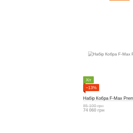
Хіт
−13%
Набір Кобра F-Max Pre
85 100 грн
74 060 грн