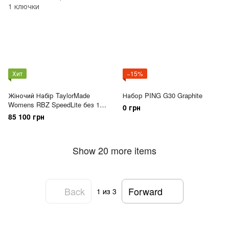
Хит
−15%
Жіночий Набір TaylorMade
Набор PING G30 Graphite
Womens RBZ SpeedLite без 1
0 грн
ключки
85 100 грн
Show 20 more items
Back
Forward
1
из 3