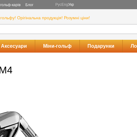
Рус
Eng
Укр
гольф-карів
Блог
гольфу! Орігінальна продукція! Розумні ціни!
Аксесуари
Міни-гольф
Подарунки
Ло
 M4