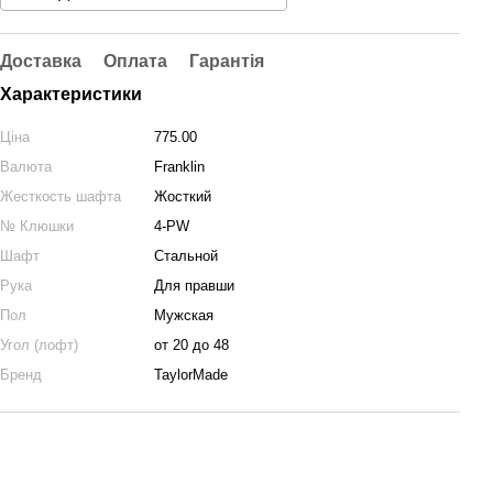
Доставка
Оплата
Гарантія
Характеристики
Ціна
775.00
Валюта
Franklin
Жесткость шафта
Жосткий
№ Клюшки
4-PW
Шафт
Стальной
Рука
Для правши
Пол
Мужская
Угол (лофт)
от 20 до 48
Бренд
TaylorMade