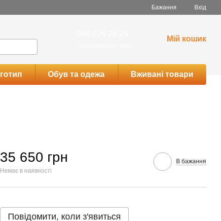
Бажання
Вхід
096 026-26-26
Мій кошик
Передзвонити вам?
готип
Обув та одежа
Вживані товари
35 650 грн
В бажання
Немає в наявності
Повідомити, коли з'явиться