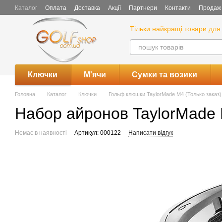
Перейти до основного контенту
Каталог
Оплата
Доставка
Акції
Партнери
Контакти
Продаж 
Тільки найкращі товари для 
Ключки
М'ячи
Сумки та возики
Головна
Каталог
Ключки
Гольф клюшки TaylorMade M4 (Только заказ)
Набор айронов TaylorMade
Немає в наявності
Артикул: 000122
Написати відгук