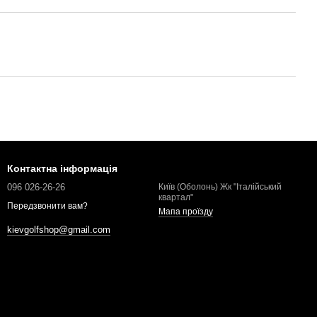
Контактна інформація
096 026-26-26
Київ (Оболонь) Жк "Італійський
квартал"
Передзвонити вам?
Мапа проїзду
kievgolfshop@gmail.com