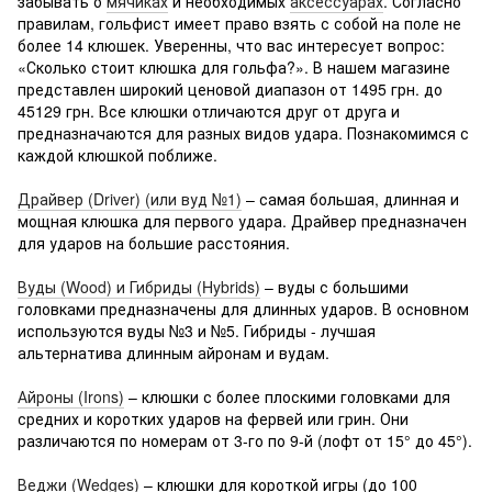
забывать о
мячиках
и необходимых
аксессуарах
. Согласно
правилам, гольфист имеет право взять с собой на поле не
более 14 клюшек. Уверенны, что вас интересует вопрос:
«Сколько стоит клюшка для гольфа?». В нашем магазине
представлен широкий ценовой диапазон от 1495 грн. до
45129 грн. Все клюшки отличаются друг от друга и
предназначаются для разных видов удара. Познакомимся с
каждой клюшкой поближе.
Драйвер (Driver) (или вуд №1)
– самая большая, длинная и
мощная клюшка для первого удара. Драйвер предназначен
для ударов на большие расстояния.
Вуды (Wood) и Гибриды (Hybrids)
– вуды с большими
головками предназначены для длинных ударов. В основном
используются вуды №3 и №5. Гибриды - лучшая
альтернатива длинным айронам и вудам.
Айроны (Irons)
– клюшки с более плоскими головками для
средних и коротких ударов на фервей или грин. Они
различаются по номерам от 3-го по 9-й (лофт от 15° до 45°).
Веджи (Wedges)
– клюшки для короткой игры (до 100