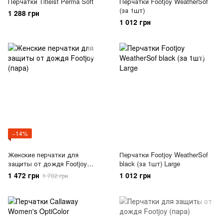
Перчатки Titleist Perma Soft
Перчатки Footjoy WeatherSof
(за 1шт)
1 288 грн
1 012 грн
−14%
Женские перчатки для
Перчатки Footjoy WeatherSof
защиты от дождя Footjoy
black (за 1шт) Large
(пара)
1 472 грн
1 012 грн
1 702 грн