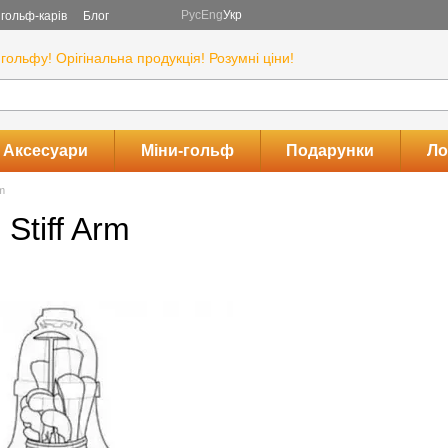
Рус
Eng
Укр
гольф-карів
Блог
гольфу! Орігінальна продукція! Розумні ціни!
Аксесуари
Міни-гольф
Подарунки
Ло
m
Stiff Arm