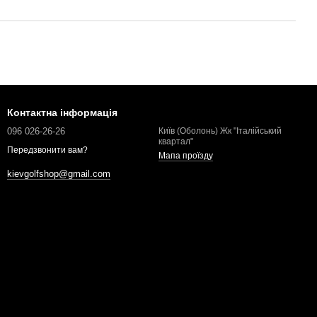
Контактна інформація
096 026-26-26
Київ (Оболонь) Жк "Італійський
квартал"
Передзвонити вам?
Мапа проїзду
kievgolfshop@gmail.com