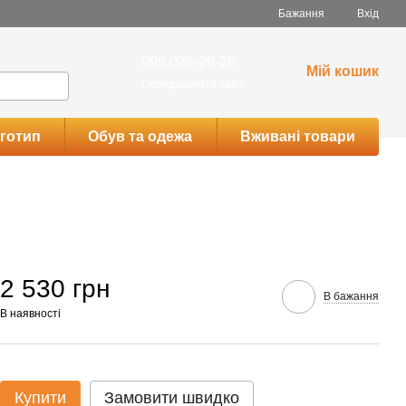
Бажання
Вхід
096 026-26-26
Мій кошик
Передзвонити вам?
готип
Обув та одежа
Вживані товари
2 530 грн
В бажання
В наявності
Купити
Замовити швидко