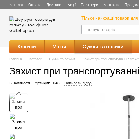
Перейти до основного контенту
Каталог
Оплата
Доставка
Акції
Партнери
Контакти
Продаж 
Тільки найкращі товари для 
Ключки
М'ячи
Сумки та возики
Головна
Каталог
Сумки та возики
Захист при транспортуванні Stiff Ar
Захист при транспортуванні 
В наявності
Артикул: 1048
Написати відгук