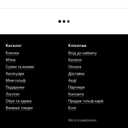
Каталог
Клієнтам
Ключки
Вхід до кабінету
М'ячи
Каталог
Сумки та возики
Оплата
Аксесуари
Доставка
Міни-гольф
Акції
Подарунки
Партнери
Логотип
Контакти
Обув та одежа
Продаж гольф-карів
Вживані товари
Блог
Ми в соцмережах