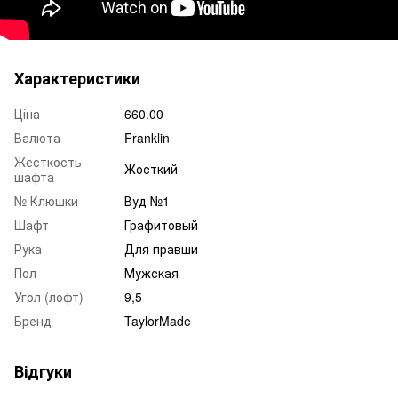
Характеристики
Ціна
660.00
Валюта
Franklin
Жесткость
Жосткий
шафта
№ Клюшки
Вуд №1
Шафт
Графитовый
Рука
Для правши
Пол
Мужская
Угол (лофт)
9,5
Бренд
TaylorMade
Відгуки