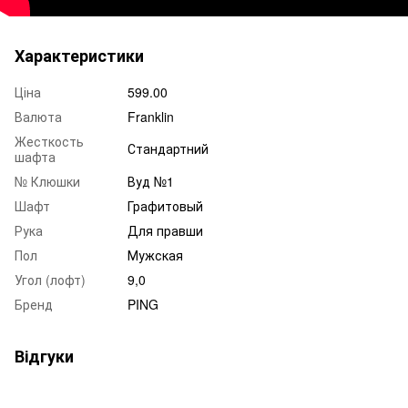
Характеристики
Ціна
599.00
Валюта
Franklin
Жесткость
Стандартний
шафта
№ Клюшки
Вуд №1
Шафт
Графитовый
Рука
Для правши
Пол
Мужская
Угол (лофт)
9,0
Бренд
PING
Відгуки