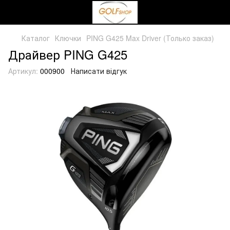
Каталог
Ключки
PING G425 Max Driver (Только заказ)
Драйвер PING G425
Артикул:
000900
Написати відгук