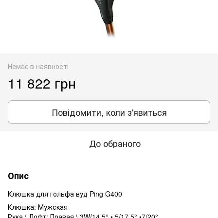
Немає в наявності
11 822 грн
Повідомити, коли з'явиться
До обраного
Опис
Клюшка для гольфа вуд Ping G400
Клюшка: Мужская
Рука \ Лофт: Правая \ 3W/14.5° • 5/17,5° •7/20°