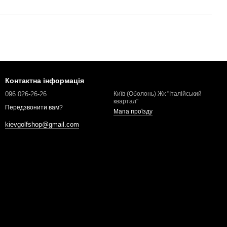
Контактна інформація
096 026-26-26
Київ (Оболонь) Жк "Італійський
квартал"
Передзвонити вам?
Мапа проїзду
kievgolfshop@gmail.com