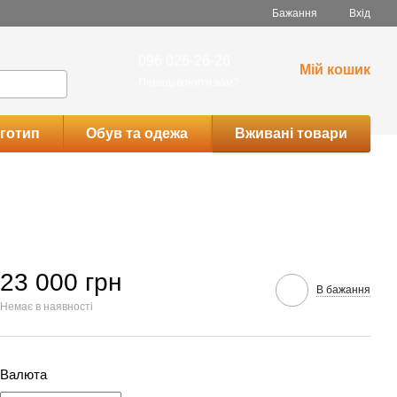
Бажання
Вхід
096 026-26-26
Мій кошик
Передзвонити вам?
готип
Обув та одежа
Вживані товари
23 000 грн
В бажання
Немає в наявності
Валюта