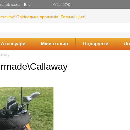
Рус
Eng
Укр
гольф-карів
Блог
гольфу! Орігінальна продукція! Розумні ціни!
Аксесуари
Міни-гольф
Подарунки
Ло
llaway
ormade\Callaway