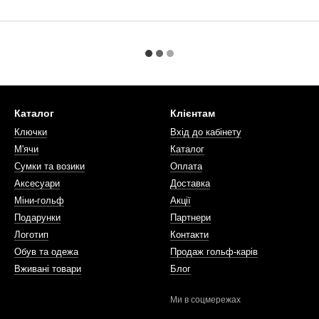
Каталог
Клієнтам
Ключки
Вхід до кабінету
М'ячи
Каталог
Сумки та возики
Оплата
Аксесуари
Доставка
Міни-гольф
Акції
Подарунки
Партнери
Логотип
Контакти
Обув та одежа
Продаж гольф-карів
Вживані товари
Блог
Ми в соцмережах