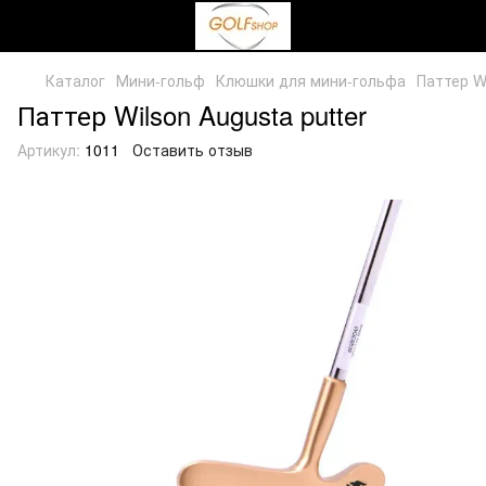
Каталог
Мини-гольф
Клюшки для мини-гольфа
Паттер Wi
Паттер Wilson Augusta putter
Артикул:
1011
Оставить отзыв