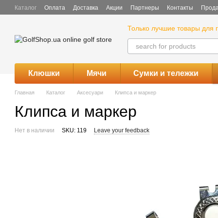
Skip to main content
Каталог
Оплата
Доставка
Акции
Партнеры
Контакты
Прода
Только лучшие товары для 
Клюшки
Мячи
Сумки и тележки
Главная
Каталог
Аксесуари
Клипса и маркер
Клипса и маркер
Нет в наличии
SKU: 119
Leave your feedback