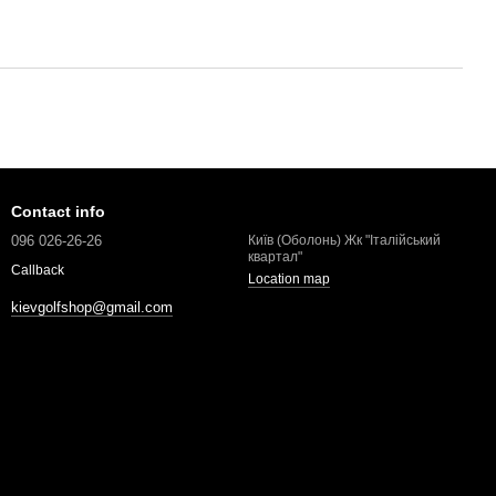
Contact info
096 026-26-26
Київ (Оболонь) Жк "Італійський
квартал"
Callback
Location map
kievgolfshop@gmail.com