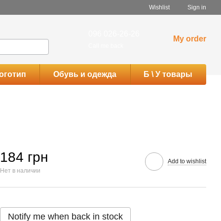
Wishlist
Sign in
096 026-26-26
My order
Call me back
оготип
Обувь и одежда
Б \ У товары
184 грн
Add to wishlist
Нет в наличии
Notify me when back in stock