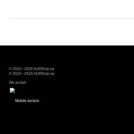
© 2010—2026 GolfShop.ua
© 2010—2026 GolfShop.ua
We accept
Mobile version