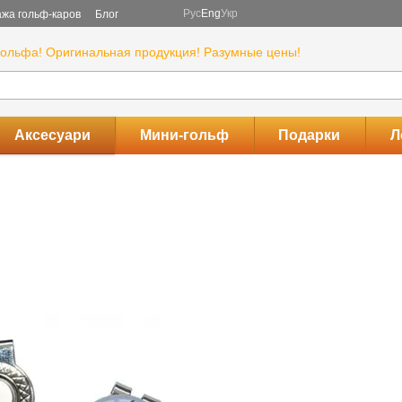
Рус
Eng
Укр
жа гольф-каров
Блог
гольфа! Оригинальная продукция! Разумные цены!
Аксесуари
Мини-гольф
Подарки
Л